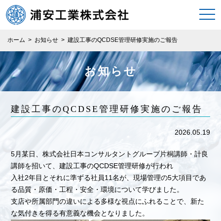
togg
navi
ホーム
>
お知らせ
>
建設工事のQCDSE管理研修実施のご報告
お知らせ
建設工事のQCDSE管理研修実施のご報告
2026.05.19
5月某日、株式会社日本コンサルタントグループ片桐講師・計良
講師を招いて、建設工事のQCDSE管理研修が行われ
入社2年目とそれに準ずる社員11名が、現場管理の5大項目であ
る品質・原価・工程・安全・環境について学びました。
支店や所属部門の違いによる多様な視点にふれることで、新た
な気付きを得る有意義な機会となりました。