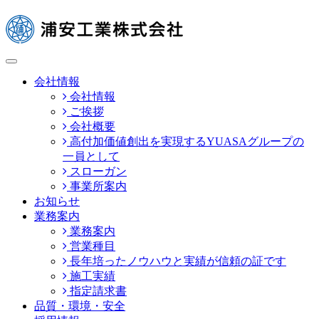
toggle
navigation
会社情報
会社情報
ご挨拶
会社概要
高付加価値創出を実現するYUASAグループの
一員として
スローガン
事業所案内
お知らせ
業務案内
業務案内
営業種目
長年培ったノウハウと実績が信頼の証です
施工実績
指定請求書
品質・環境・安全