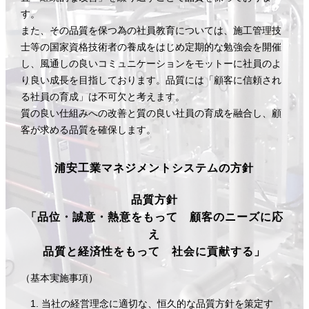
す。
また、その品質を保つ為の社員教育については、施工管理技
士等の国家資格技術者の養成をはじめ定期的な勉強会を開催
し、風通しの良いコミュニケーションをモットーに社員のよ
り良い成長を目指しております。品質には「顧客に信頼され
る社員の育成」は不可欠と考えます。
質の良い仕組みへの改善と質の良い社員の育成を融合し、顧
客が求める品質を確保します。
浦安工業マネジメントシステムの方針
品質方針
「品位・誠意・熱意をもって 顧客のニーズに応
え
品質と経済性をもって 社会に貢献する」
（基本実施事項）
当社の経営理念に適切な、恒久的な品質方針を策定す